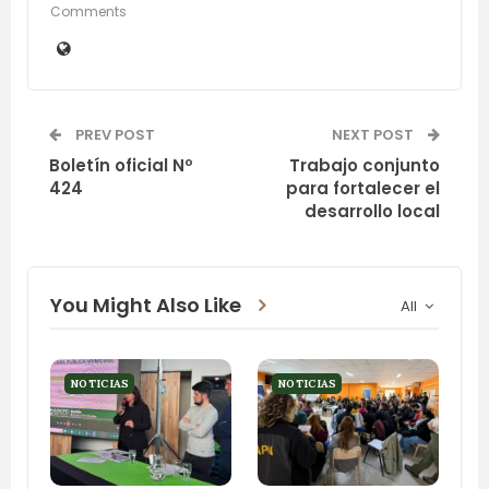
Comments
PREV POST
NEXT POST
Boletín oficial Nº
Trabajo conjunto
424
para fortalecer el
desarrollo local
You Might Also Like
All
NOTICIAS
NOTICIAS