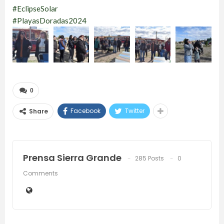
#EclipseSolar
#PlayasDoradas2024
0
Facebook
Twitter
Share
Prensa Sierra Grande
285 Posts
0
Comments