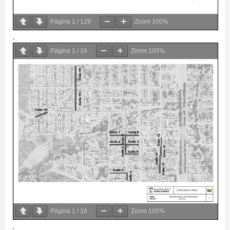
Página
1
/
129
Zoom
100%
.
Página
1
/
16
Zoom
100%
Página
1
/
16
Zoom
100%
.